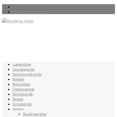
Søg
Handelsbetingelser
Lænestole
Loungestole
Spisebordsstole
Sofaer
Belysning
Opbevaring
Spiseborde
Senge
Sofaborde
Andre
Badeværelse