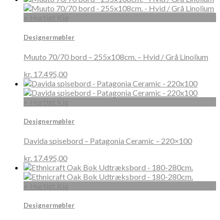
+ Hurtigt Kig
Designermøbler
Muuto 70/70 bord – 255x108cm. – Hvid / Grå Linolium
kr.
17.495,00
+ Hurtigt Kig
Designermøbler
Davida spisebord – Patagonia Ceramic – 220×100
kr.
17.495,00
+ Hurtigt Kig
Designermøbler