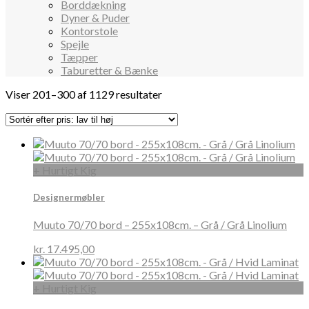
Borddækning
Dyner & Puder
Kontorstole
Spejle
Tæpper
Taburetter & Bænke
Sorted
Viser 201–300 af 1129 resultater
by
price:
low
to
high
+ Hurtigt Kig
Designermøbler
Muuto 70/70 bord – 255x108cm. – Grå / Grå Linolium
kr.
17.495,00
+ Hurtigt Kig