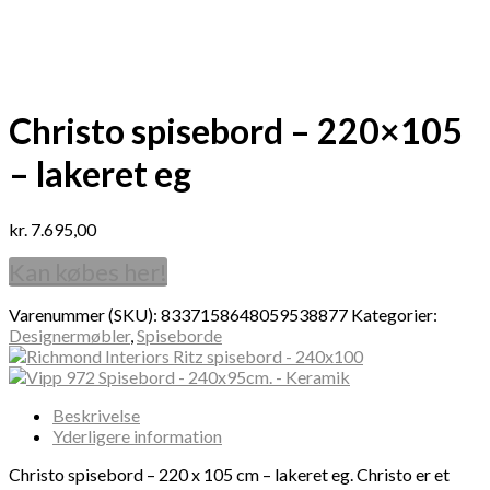
Christo spisebord – 220×105
– lakeret eg
kr.
7.695,00
Kan købes her!
Varenummer (SKU):
8337158648059538877
Kategorier:
Designermøbler
,
Spiseborde
Beskrivelse
Yderligere information
Christo spisebord – 220 x 105 cm – lakeret eg. Christo er et