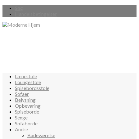
Søg
Handelsbetingelser
Lænestole
Loungestole
Spisebordsstole
Sofaer
Belysning
Opbevaring
Spiseborde
Senge
Sofaborde
Andre
Badeværelse