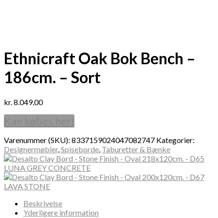
Ethnicraft Oak Bok Bench –
186cm. – Sort
kr.
8.049,00
Kan købes her!
Varenummer (SKU):
8337159024047082747
Kategorier:
Designermøbler
,
Spiseborde
,
Taburetter & Bænke
Beskrivelse
Yderligere information