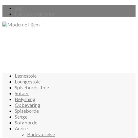
Søg
Handelsbetingelser
Lænestole
Loungestole
Spisebordsstole
Sofaer
Belysning
Opbevaring
Spiseborde
Senge
Sofaborde
Andre
Badeværelse