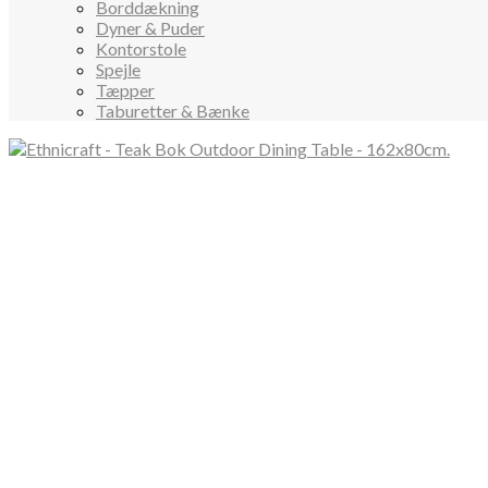
Borddækning
Dyner & Puder
Kontorstole
Spejle
Tæpper
Taburetter & Bænke