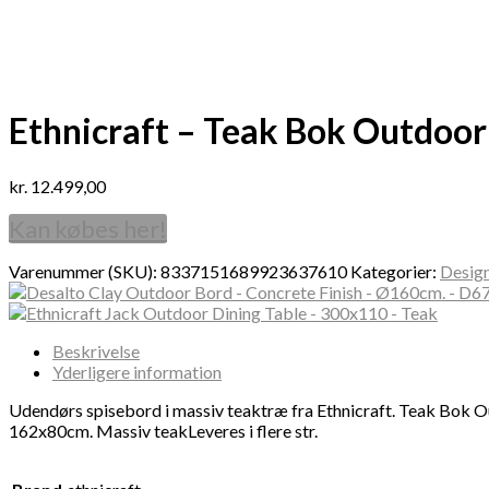
Ethnicraft – Teak Bok Outdoor
kr.
12.499,00
Kan købes her!
Varenummer (SKU):
8337151689923637610
Kategorier:
Desig
Beskrivelse
Yderligere information
Udendørs spisebord i massiv teaktræ fra Ethnicraft. Teak Bok O
162x80cm. Massiv teakLeveres i flere str.