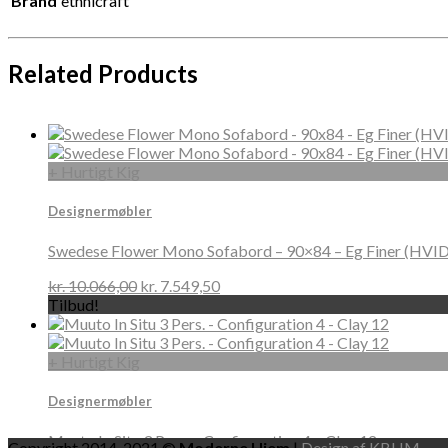
Brand
ethnicraft
Related Products
+ Hurtigt Kig
Designermøbler
Swedese Flower Mono Sofabord – 90×84 – Eg Finer (HVI
kr.
10.066,00
kr.
7.549,50
Tilbud!
+ Hurtigt Kig
Designermøbler
Muuto In Situ 3 Pers. – Configuration 4 – Clay 12
Copyright 2014-2021 ©
Moderne Hjem
|
Design af KBHM