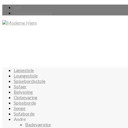
Søg
Handelsbetingelser
Lænestole
Loungestole
Spisebordsstole
Sofaer
Belysning
Opbevaring
Spiseborde
Senge
Sofaborde
Andre
Badeværelse