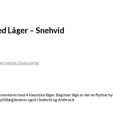
d Låger – Snehvid
nermøbler
,
Opbevaring
n monteres med 4 klassiske låger. Bag hver låge er der en flytbar h
(tillæg)leveres også i Snehvid og Anthracit