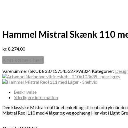
Hammel Mistral Skænk 110 me
kr.
8.274,00
Kan købes her!
Varenummer (SKU):
8337157545327998324
Kategorier:
Desig
Beskrivelse
Yderligere information
Den klassiske Mistral reol får et enkelt og stilrent udtryk når de
Mistral Reol 110 med 4 låger og vægophæng Her vist i Light Grey