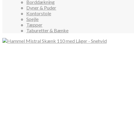
Borddækning
Dyner & Puder
Kontorstole
Spejle
Tæpper
Taburetter & Bænke