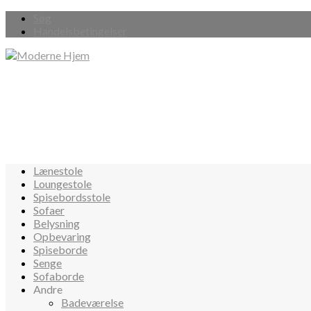
Søg
Handelsbetingelser
Lænestole
Loungestole
Spisebordsstole
Sofaer
Belysning
Opbevaring
Spiseborde
Senge
Sofaborde
Andre
Badeværelse