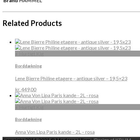
Brand
HAMMEL
Related Products
+ Hurtigt Kig
Borddækning
Lene Bjerre Philine etagere – antique silver – 19,5×23
kr.
449,00
+ Hurtigt Kig
Borddækning
Anna Von Lipa Paris kande – 2L – rosa
Copyright 2014-2021 ©
Moderne Hjem
|
Design af KBHM