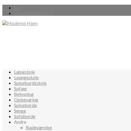
Søg
Handelsbetingelser
Lænestole
Loungestole
Spisebordsstole
Sofaer
Belysning
Opbevaring
Spiseborde
Senge
Sofaborde
Andre
Badeværelse