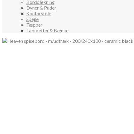
Borddækning
Dyner & Puder
Kontorstole
Spejle
Tæpper
Taburetter & Bænke