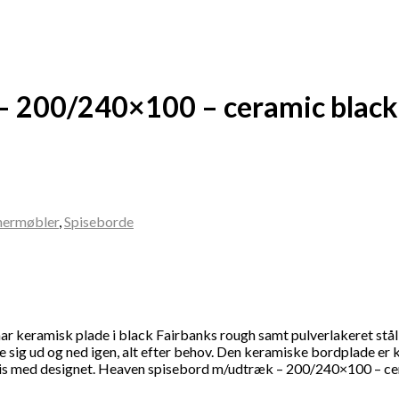
– 200/240×100 – ceramic black
nermøbler
,
Spiseborde
eramisk plade i black Fairbanks rough samt pulverlakeret stål st
e sig ud og ned igen, alt efter behov. Den keramiske bordplade er 
omis med designet. Heaven spisebord m/udtræk – 200/240×100 – c