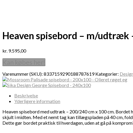
Heaven spisebord – m/udtræk 
kr.
9.595,00
Kan købes her!
Varenummer (SKU):
8337159290188787619
Kategorier:
Desig
Beskrivelse
Yderligere information
Heaven spisebord med udtræk – 200/240 cm x 100 cm. Bordet har k
skjult i midten. Med et nemt tag kan tillægspladen på 40 cm, fold
Dette gør bordet praktisk til hverdagen, uden at gå på kompr