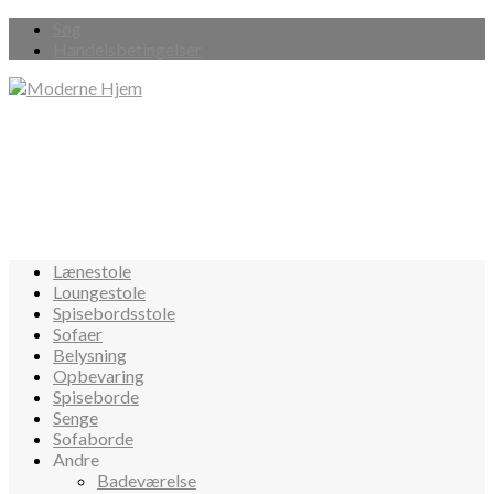
Søg
Handelsbetingelser
Lænestole
Loungestole
Spisebordsstole
Sofaer
Belysning
Opbevaring
Spiseborde
Senge
Sofaborde
Andre
Badeværelse