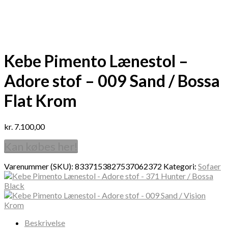
Kebe Pimento Lænestol –
Adore stof – 009 Sand / Bossa
Flat Krom
kr.
7.100,00
Kan købes her!
Varenummer (SKU):
8337153827537062372
Kategori:
Sofaer
Beskrivelse