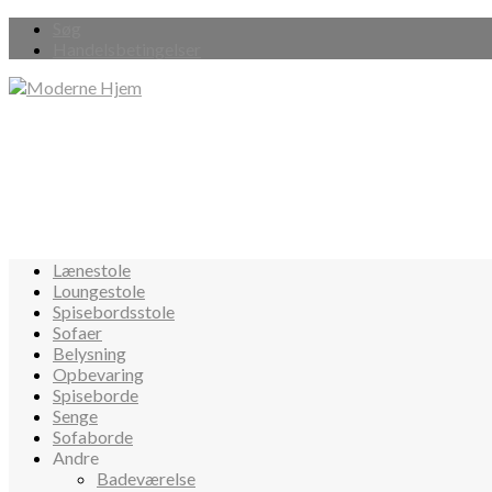
Søg
Handelsbetingelser
Lænestole
Loungestole
Spisebordsstole
Sofaer
Belysning
Opbevaring
Spiseborde
Senge
Sofaborde
Andre
Badeværelse