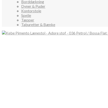
Borddækning
Dyner & Puder
Kontorstole
Spejle
Tæpper
Taburetter & Bænke