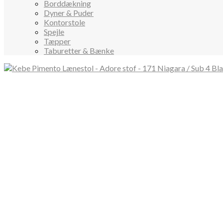
Borddækning
Dyner & Puder
Kontorstole
Spejle
Tæpper
Taburetter & Bænke