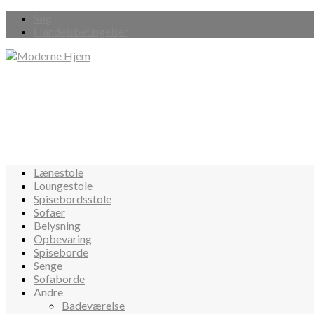
Søg
Handelsbetingelser
Lænestole
Loungestole
Spisebordsstole
Sofaer
Belysning
Opbevaring
Spiseborde
Senge
Sofaborde
Andre
Badeværelse