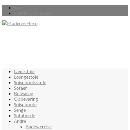
Søg
Handelsbetingelser
Lænestole
Loungestole
Spisebordsstole
Sofaer
Belysning
Opbevaring
Spiseborde
Senge
Sofaborde
Andre
Badeværelse