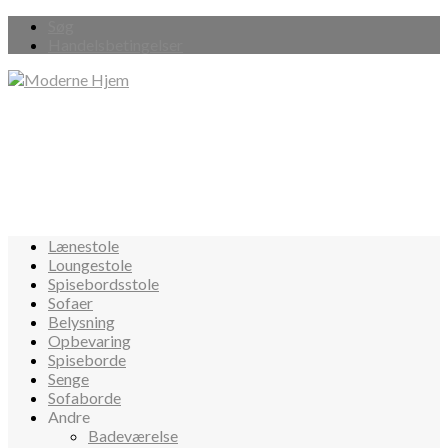
Søg
Handelsbetingelser
Lænestole
Loungestole
Spisebordsstole
Sofaer
Belysning
Opbevaring
Spiseborde
Senge
Sofaborde
Andre
Badeværelse