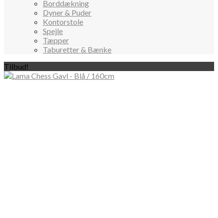
Borddækning
Dyner & Puder
Kontorstole
Spejle
Tæpper
Taburetter & Bænke
Tilbud!