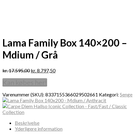
Lama Family Box 140×200 –
Mdium / Grå
kr.
17.595,00
kr.
8.797,50
Kan købes her!
Varenummer (SKU):
8337155366029502661
Kategori:
Senge
Beskrivelse
Yderligere information