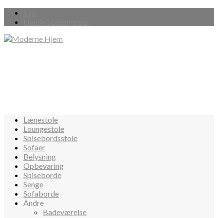
Søg
Handelsbetingelser
Lænestole
Loungestole
Spisebordsstole
Sofaer
Belysning
Opbevaring
Spiseborde
Senge
Sofaborde
Andre
Badeværelse