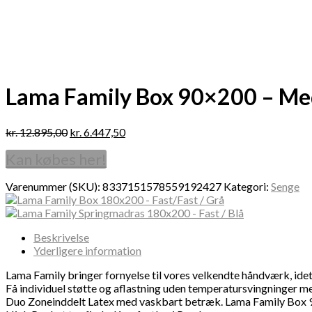
Lama Family Box 90×200 – Med
kr.
12.895,00
kr.
6.447,50
Kan købes her!
Varenummer (SKU):
8337151578559192427
Kategori:
Senge
Beskrivelse
Yderligere information
Lama Family bringer fornyelse til vores velkendte håndværk, ide
Få individuel støtte og aflastning uden temperatursvingninger m
Duo Zoneinddelt Latex med vaskbart betræk. Lama Family Box 9