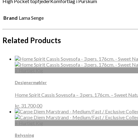
High Pocket topfjederKomfortlag i Purskum
Brand
Lama Senge
Related Products
+ Hurtigt Kig
Designermøbler
Home Spirit Cassis Sovesofa – 3 pers. 176cm. – Sweet Natu
kr.
31.700,00
+ Hurtigt Kig
Belysning