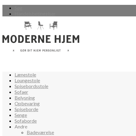
Søg
Handelsbetingelser
Lænestole
Loungestole
Spisebordsstole
Sofaer
Belysning
Opbevaring
Spiseborde
Senge
Sofaborde
Andre
Badeværelse