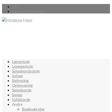
Søg
Handelsbetingelser
Lænestole
Loungestole
Spisebordsstole
Sofaer
Belysning
Opbevaring
Spiseborde
Senge
Sofaborde
Andre
Badeværelse