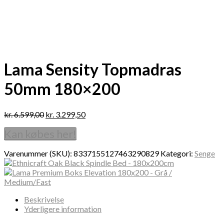
Lama Sensity Topmadras
50mm 180×200
kr.
6.599,00
kr.
3.299,50
Kan købes her!
Varenummer (SKU):
8337155127463290829
Kategori:
Senge
Beskrivelse
Yderligere information