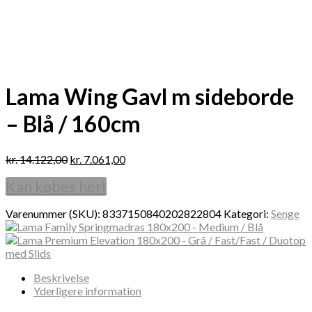
Lama Wing Gavl m sideborde
– Blå / 160cm
kr.
14.122,00
kr.
7.061,00
Kan købes her!
Varenummer (SKU):
8337150840202822804
Kategori:
Senge
Beskrivelse
Yderligere information