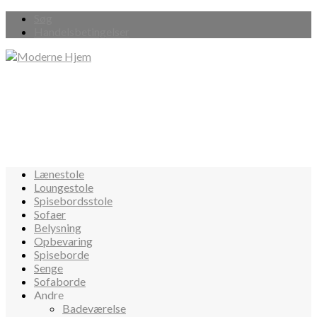
Søg
Handelsbetingelser
Lænestole
Loungestole
Spisebordsstole
Sofaer
Belysning
Opbevaring
Spiseborde
Senge
Sofaborde
Andre
Badeværelse