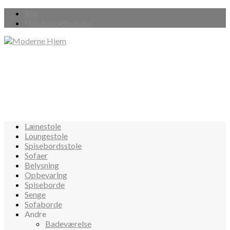
Søg
Handelsbetingelser
Lænestole
Loungestole
Spisebordsstole
Sofaer
Belysning
Opbevaring
Spiseborde
Senge
Sofaborde
Andre
Badeværelse