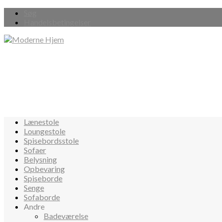
Søg
Handelsbetingelser
Lænestole
Loungestole
Spisebordsstole
Sofaer
Belysning
Opbevaring
Spiseborde
Senge
Sofaborde
Andre
Badeværelse