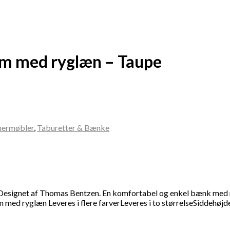
cm med ryglæn – Taupe
nermøbler
,
Taburetter & Bænke
. Designet af Thomas Bentzen. En komfortabel og enkel bænk med m
med ryglæn Leveres i flere farverLeveres i to størrelseSiddehøj