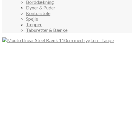
Borddækning
Dyner & Puder
Kontorstole
Spejle
Tæpper
Taburetter & Bænke