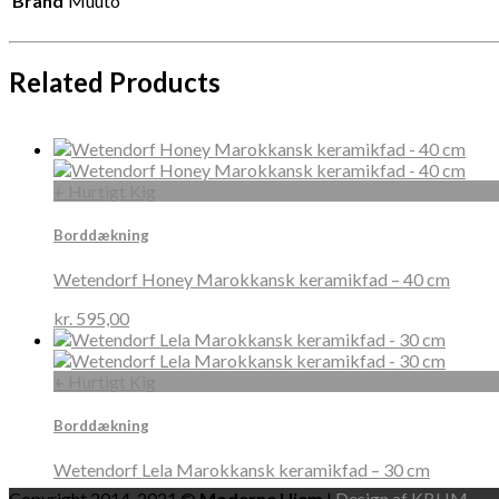
Brand
Muuto
Related Products
+ Hurtigt Kig
Borddækning
Wetendorf Honey Marokkansk keramikfad – 40 cm
kr.
595,00
+ Hurtigt Kig
Borddækning
Wetendorf Lela Marokkansk keramikfad – 30 cm
Copyright 2014-2021 ©
Moderne Hjem
|
Design af KBHM