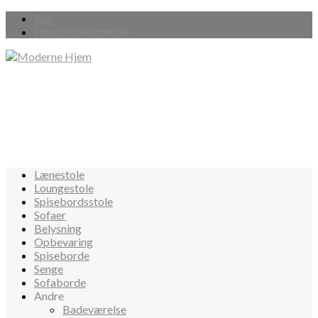
Søg
Handelsbetingelser
Lænestole
Loungestole
Spisebordsstole
Sofaer
Belysning
Opbevaring
Spiseborde
Senge
Sofaborde
Andre
Badeværelse