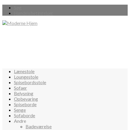
Søg
Handelsbetingelser
Lænestole
Loungestole
Spisebordsstole
Sofaer
Belysning
Opbevaring
Spiseborde
Senge
Sofaborde
Andre
Badeværelse