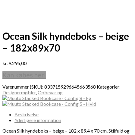
Ocean Silk hyndeboks – beige
– 182x89x70
kr.
9.295,00
Kan købes her!
Varenummer (SKU):
8337159296645663568
Kategorier:
Designermøbler
,
Opbevaring
Beskrivelse
Yderligere information
Ocean Silk hyndeboks – beige – 182 x 89,4 x 70 cm. Stilfuld og