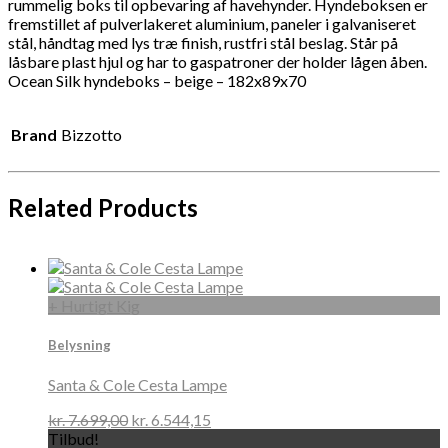
rummelig boks til opbevaring af havehynder. Hyndeboksen er
fremstillet af pulverlakeret aluminium, paneler i galvaniseret
stål, håndtag med lys træ finish, rustfri stål beslag. Står på
låsbare plast hjul og har to gaspatroner der holder lågen åben.
Ocean Silk hyndeboks – beige – 182x89x70
Brand
Bizzotto
Related Products
+ Hurtigt Kig
Belysning
Santa & Cole Cesta Lampe
kr.
7.699,00
kr.
6.544,15
Tilbud!