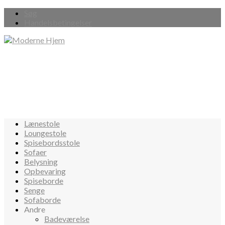
Søg
Handelsbetingelser
Lænestole
Loungestole
Spisebordsstole
Sofaer
Belysning
Opbevaring
Spiseborde
Senge
Sofaborde
Andre
Badeværelse