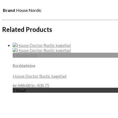
Brand
House Nordic
Related Products
+ Hurtigt Kig
Borddækning
House Doctor Rustic kagefad
kr.
545,00
kr.
408,75
Tilbud!