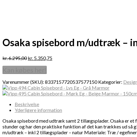
Osaka spisebord m/udtræk – ink
kr.
6.295,00
kr.
5.350,75
Kan købes her!
Varenummer (SKU):
8337157720537577150
Kategorier:
Desig
Beskrivelse
Yderligere information
Osaka spisebord med udtræk samt 2 tillægsplader. Osaka er et fl
stunder og har den praktiske funktion af det kan trækkes ud så g
m/udtræk – inkl 2 tillægsplader – natur Materiale: Træ / egefin