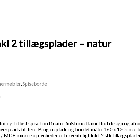
l 2 tillægsplader – natur
nermøbler
,
Spiseborde
ot og tidløst spisebord i natur finish med lamel fod design og a
iver plads til flere. Brug en plade og bordet måler 160 x 120 cm e
er / MDF. mindre ujævnheder er forventeligt.Inkl: 2 stk tillægsp