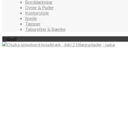
Borddækning
Dyner & Puder
Kontorstole
Spejle
Tæpper
Taburetter & Bænke
Tilbud!