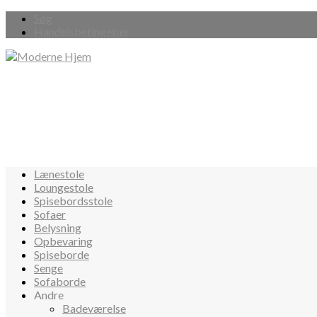
Søg
Handelsbetingelser
Lænestole
Loungestole
Spisebordsstole
Sofaer
Belysning
Opbevaring
Spiseborde
Senge
Sofaborde
Andre
Badeværelse