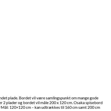
frundet plade. Bordet vil være samlingspunkt om mange gode
ller 2 plader og bordet vil måle 200 x 120 cm. Osaka spisebord
laderMål: 120×120 cm – kan udtrækkes til 160 cm samt 200 cm