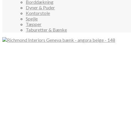
Borddækning
Dyner & Puder
Kontorstole
Spejle
Tæpper
Taburetter & Bænke