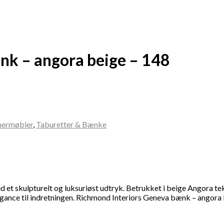
nk – angora beige – 148
nermøbler
,
Taburetter & Bænke
t skulpturelt og luksuriøst udtryk. Betrukket i beige Angora teks
legance til indretningen. Richmond Interiors Geneva bænk – angora