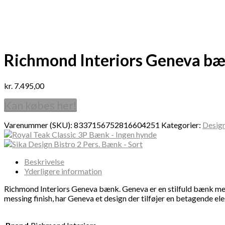
Richmond Interiors Geneva bæ
kr.
7.495,00
Kan købes her!
Varenummer (SKU):
8337156752816604251
Kategorier:
Desig
Beskrivelse
Yderligere information
Richmond Interiors Geneva bænk. Geneva er en stilfuld bænk med e
messing finish, har Geneva et design der tilføjer en betagende e