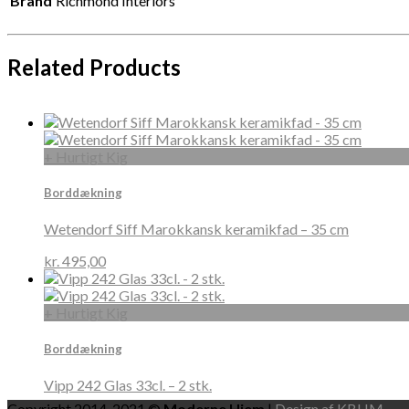
Brand
Richmond Interiors
Related Products
+ Hurtigt Kig
Borddækning
Wetendorf Siff Marokkansk keramikfad – 35 cm
kr.
495,00
+ Hurtigt Kig
Borddækning
Vipp 242 Glas 33cl. – 2 stk.
Copyright 2014-2021 ©
Moderne Hjem
|
Design af KBHM