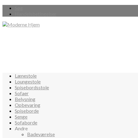
Søg
Handelsbetingelser
Lænestole
Loungestole
Spisebordsstole
Sofaer
Belysning
Opbevaring
Spiseborde
Senge
Sofaborde
Andre
Badeværelse