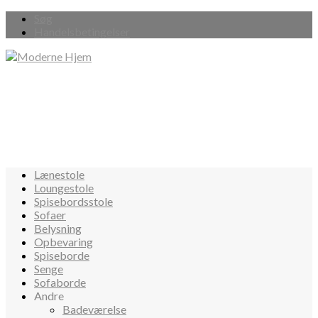
Søg
Handelsbetingelser
Lænestole
Loungestole
Spisebordsstole
Sofaer
Belysning
Opbevaring
Spiseborde
Senge
Sofaborde
Andre
Badeværelse