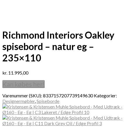
Richmond Interiors Oakley
spisebord – natur eg –
235×110
kr.
11.995,00
Kan købes her!
Varenummer (SKU):
8337157207739149630
Kategorier:
Designermøbler
,
Spiseborde