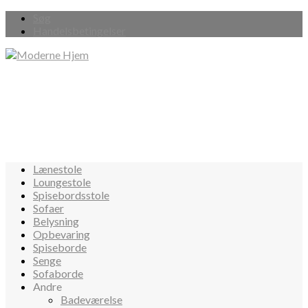
Søg
Handelsbetingelser
Lænestole
Loungestole
Spisebordsstole
Sofaer
Belysning
Opbevaring
Spiseborde
Senge
Sofaborde
Andre
Badeværelse