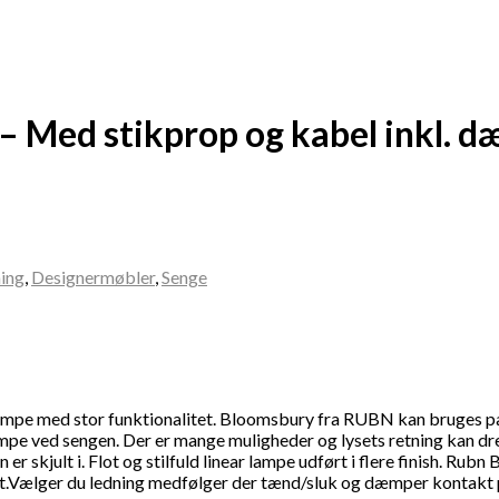
– Med stikprop og kabel inkl. 
ing
,
Designermøbler
,
Senge
pe med stor funktionalitet. Bloomsbury fra RUBN kan bruges parvi
mpe ved sengen. Der er mange muligheder og lysets retning kan drej
 er skjult i. Flot og stilfuld linear lampe udført i flere finish. Rub
t.Vælger du ledning medfølger der tænd/sluk og dæmper kontakt på l