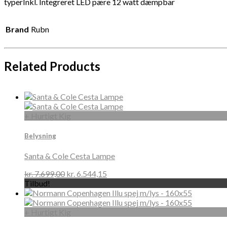
typerInkl. Integreret LED pære 12 watt dæmpbar
Brand
Rubn
Related Products
+ Hurtigt Kig
Belysning
Santa & Cole Cesta Lampe
kr.
7.699,00
kr.
6.544,15
Tilbud!
+ Hurtigt Kig