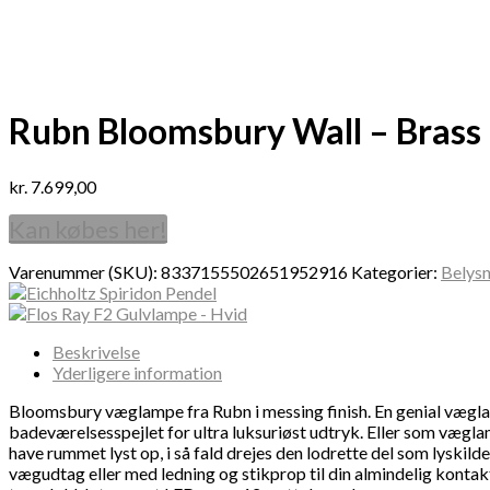
Rubn Bloomsbury Wall – Brass 
kr.
7.699,00
Kan købes her!
Varenummer (SKU):
8337155502651952916
Kategorier:
Belysn
Beskrivelse
Yderligere information
Bloomsbury væglampe fra Rubn i messing finish. En genial væglam
badeværelsesspejlet for ultra luksuriøst udtryk. Eller som vægla
have rummet lyst op, i så fald drejes den lodrette del som lyskilden
vægudtag eller med ledning og stikprop til din almindelig kontak