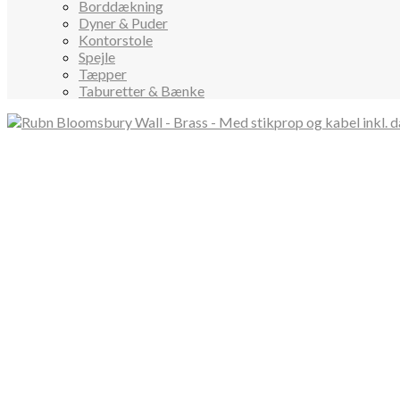
Borddækning
Dyner & Puder
Kontorstole
Spejle
Tæpper
Taburetter & Bænke