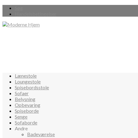
Søg
Handelsbetingelser
Lænestole
Loungestole
Spisebordsstole
Sofaer
Belysning
Opbevaring
Spiseborde
Senge
Sofaborde
Andre
Badeværelse