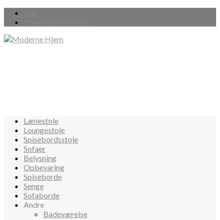
Søg
Handelsbetingelser
Lænestole
Loungestole
Spisebordsstole
Sofaer
Belysning
Opbevaring
Spiseborde
Senge
Sofaborde
Andre
Badeværelse