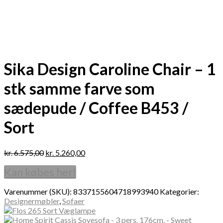
Sika Design Caroline Chair – 1
stk samme farve som
sædepude / Coffee B453 /
Sort
kr.
6.575,00
kr.
5.260,00
Kan købes her!
Varenummer (SKU):
8337155604718993940
Kategorier:
Designermøbler
,
Sofaer