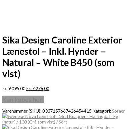
Sika Design Caroline Exterior
Lænestol – Inkl. Hynder –
Natural – White B450 (som
vist)
kr.
9.095,00
kr.
7.276,00
Kan købes her!
Varenummer (SKU):
8337157667426454415
Kategori:
Sofaer