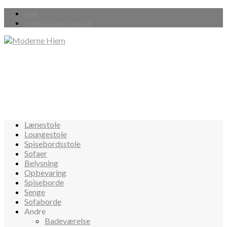
Søg
Handelsbetingelser
Lænestole
Loungestole
Spisebordsstole
Sofaer
Belysning
Opbevaring
Spiseborde
Senge
Sofaborde
Andre
Badeværelse