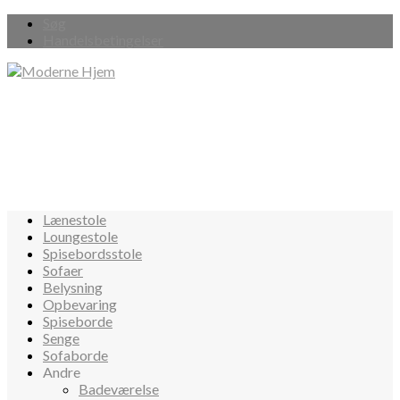
Søg
Handelsbetingelser
Lænestole
Loungestole
Spisebordsstole
Sofaer
Belysning
Opbevaring
Spiseborde
Senge
Sofaborde
Andre
Badeværelse