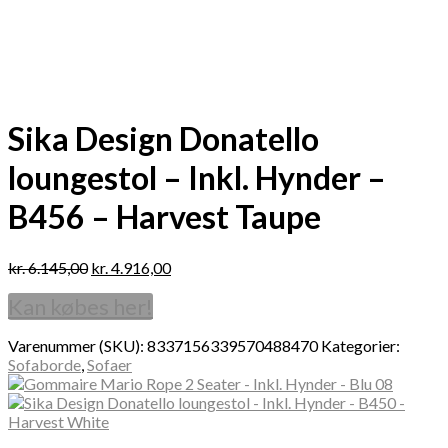
Sika Design Donatello
loungestol – Inkl. Hynder –
B456 – Harvest Taupe
kr.
6.145,00
kr.
4.916,00
Kan købes her!
Varenummer (SKU):
8337156339570488470
Kategorier:
Sofaborde
,
Sofaer