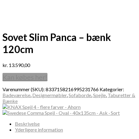
Sovet Slim Panca – bænk
120cm
kr.
13.590,00
Kan købes her!
Varenummer (SKU):
8337158216995231766
Kategorier:
Badeværelse
,
Designermøbler
,
Sofaborde
,
Spejle
,
Taburetter &
Bænke
Beskrivelse
Yderligere information