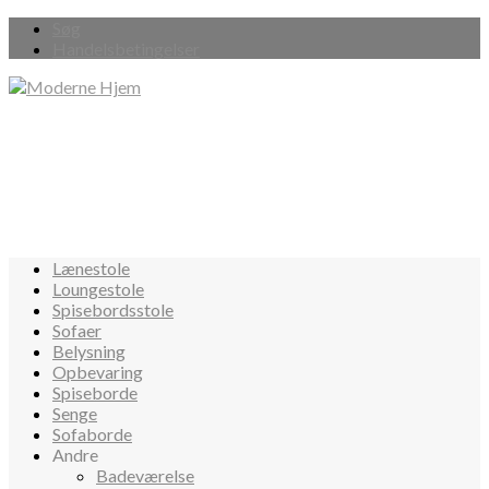
Søg
Handelsbetingelser
Lænestole
Loungestole
Spisebordsstole
Sofaer
Belysning
Opbevaring
Spiseborde
Senge
Sofaborde
Andre
Badeværelse