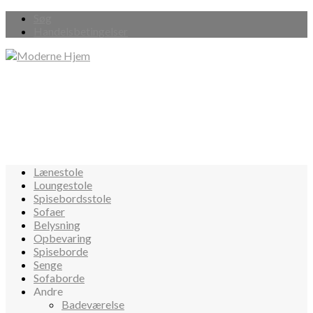
Søg
Handelsbetingelser
Lænestole
Loungestole
Spisebordsstole
Sofaer
Belysning
Opbevaring
Spiseborde
Senge
Sofaborde
Andre
Badeværelse