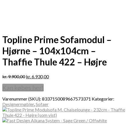
Topline Prime Sofamodul –
Hjørne – 104x104cm –
Thaffie Thule 422 – Højre
kr.
9.900,00
kr.
6.930,00
Kan købes her!
Varenummer (SKU):
8337150089667573371
Kategorier:
Designermøbler
,
Sofaer