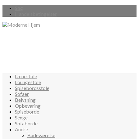
Søg
Handelsbetingelser
Lænestole
Loungestole
Spisebordsstole
Sofaer
Belysning
Opbevaring
Spiseborde
Senge
Sofaborde
Andre
Badeværelse