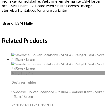
reol, skænk med skuffe. Vælg i mellem de mange USM farver
her. USM Haller TV-Board Med Skuffe Leveres i mange
størrelserKontakt os for andre varianter
Brand
USM Haller
Related Products
+ Hurtigt Kig
Designermøbler
Swedese Flower Sofabord – 90×84 – Valnød Kant – Sort /
45cm / Krom
kr.
10.932,00
kr.
8.199,00