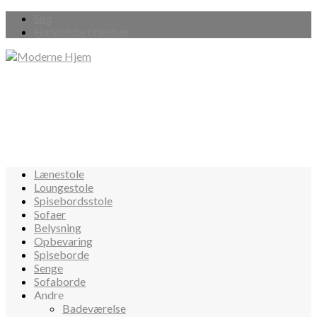
Søg
Handelsbetingelser
Lænestole
Loungestole
Spisebordsstole
Sofaer
Belysning
Opbevaring
Spiseborde
Senge
Sofaborde
Andre
Badeværelse