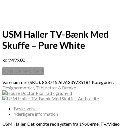
USM Haller TV-Bænk Med
Skuffe – Pure White
kr.
9.499,00
Kan købes her!
Varenummer (SKU):
8337152676339735181
Kategorier:
Designermøbler
,
Taburetter & Bænke
Beskrivelse
Yderligere information
USM Haller. Det kendte reolsystem fra 1960’erne. TV/Video