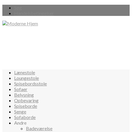
Søg
Handelsbetingelser
Lænestole
Loungestole
Spisebordsstole
Sofaer
Belysning
Opbevaring
Spiseborde
Senge
Sofaborde
Andre
Badeværelse