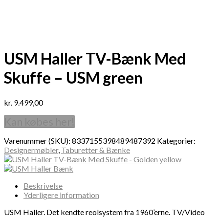
USM Haller TV-Bænk Med
Skuffe – USM green
kr.
9.499,00
Kan købes her!
Varenummer (SKU):
8337155398489487392
Kategorier:
Designermøbler
,
Taburetter & Bænke
Beskrivelse
Yderligere information
USM Haller. Det kendte reolsystem fra 1960’erne. TV/Video