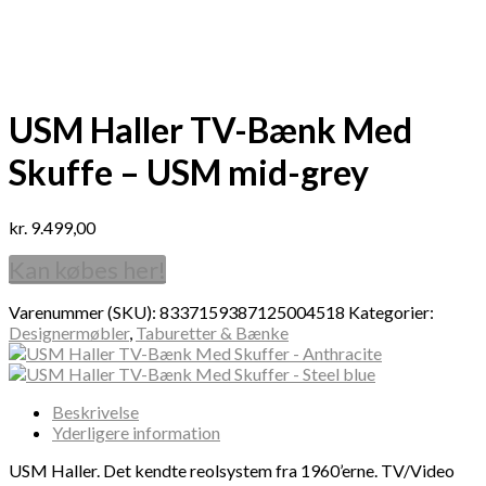
USM Haller TV-Bænk Med
Skuffe – USM mid-grey
kr.
9.499,00
Kan købes her!
Varenummer (SKU):
8337159387125004518
Kategorier:
Designermøbler
,
Taburetter & Bænke
Beskrivelse
Yderligere information
USM Haller. Det kendte reolsystem fra 1960’erne. TV/Video