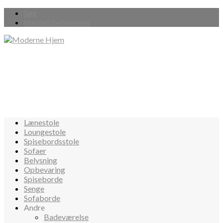
Søg
Handelsbetingelser
Lænestole
Loungestole
Spisebordsstole
Sofaer
Belysning
Opbevaring
Spiseborde
Senge
Sofaborde
Andre
Badeværelse