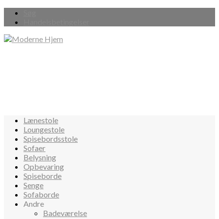
Søg
Handelsbetingelser
Lænestole
Loungestole
Spisebordsstole
Sofaer
Belysning
Opbevaring
Spiseborde
Senge
Sofaborde
Andre
Badeværelse