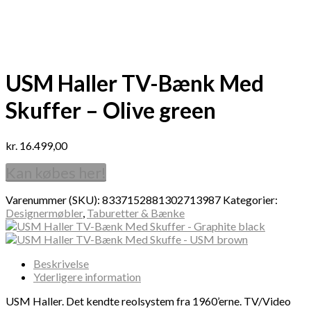
USM Haller TV-Bænk Med
Skuffer – Olive green
kr.
16.499,00
Kan købes her!
Varenummer (SKU):
8337152881302713987
Kategorier:
Designermøbler
,
Taburetter & Bænke
Beskrivelse
Yderligere information
USM Haller. Det kendte reolsystem fra 1960’erne. TV/Video