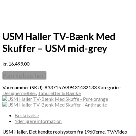
USM Haller TV-Bænk Med
Skuffer – USM mid-grey
kr.
16.499,00
Kan købes her!
Varenummer (SKU):
8337157689431432133
Kategorier:
Designermøbler
,
Taburetter & Bænke
Beskrivelse
Yderligere information
USM Haller. Det kendte reolsystem fra 1960’erne. TV/Video