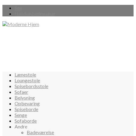
Søg
Handelsbetingelser
Lænestole
Loungestole
Spisebordsstole
Sofaer
Belysning
Opbevaring
Spiseborde
Senge
Sofaborde
Andre
Badeværelse