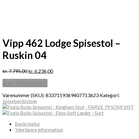
Vipp 462 Lodge Spisestol –
Ruskin 04
kr.
7.795,00
kr.
6.236,00
Kan købes her!
Varenummer (SKU):
8337159369407713623
Kategori:
Spisebordsstole
Beskrivelse
Yderligere information