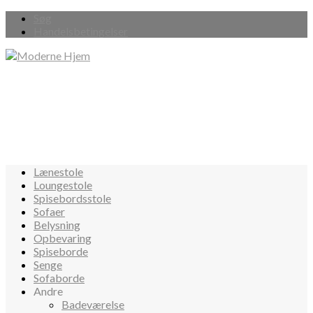
Søg
Handelsbetingelser
Lænestole
Loungestole
Spisebordsstole
Sofaer
Belysning
Opbevaring
Spiseborde
Senge
Sofaborde
Andre
Badeværelse