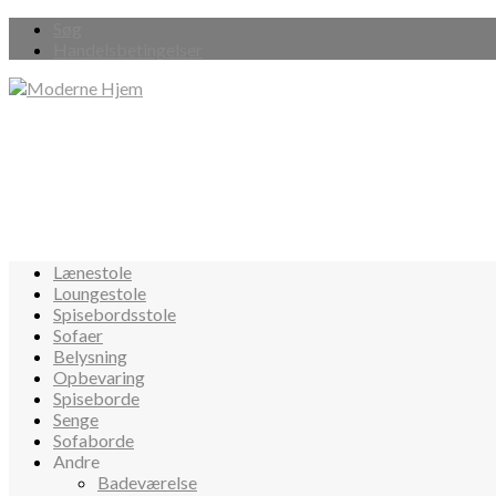
Søg
Handelsbetingelser
Lænestole
Loungestole
Spisebordsstole
Sofaer
Belysning
Opbevaring
Spiseborde
Senge
Sofaborde
Andre
Badeværelse