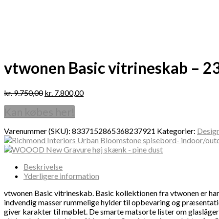
vtwonen Basic vitrineskab – 
kr.
9.750,00
kr.
7.800,00
Kan købes her!
Varenummer (SKU):
8337152865368237921
Kategorier:
Desig
Beskrivelse
Yderligere information
vtwonen Basic vitrineskab. Basic kollektionen fra vtwonen er har 
indvendig masser rummelige hylder til opbevaring og præsentation
giver karakter til møblet. De smarte matsorte lister om glaslågern