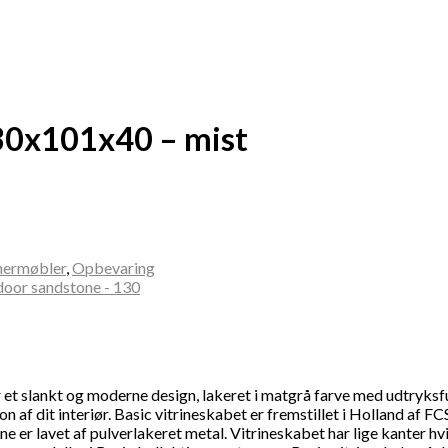
230x101x40 – mist
nermøbler
,
Opbevaring
et slankt og moderne design, lakeret i matgrå farve med udtryksfuld
 af dit interiør. Basic vitrineskabet er fremstillet i Holland af F
e er lavet af pulverlakeret metal. Vitrineskabet har lige kanter hvi