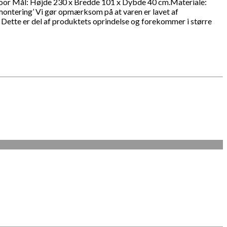
 4 door Mål: Højde 230 x Bredde 101 x Dybde 40 cm.Materiale:
 montering’ Vi gør opmærksom på at varen er lavet af
 Dette er del af produktets oprindelse og forekommer i større