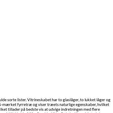
e sorte lister. Vitrineskabet har to glaslåger, to lukket låger og
CS-mærket fyrretræ og viser træets naturlige egenskaber, hvilket
lket tillader på bedste vis at udvige indretningen med flere