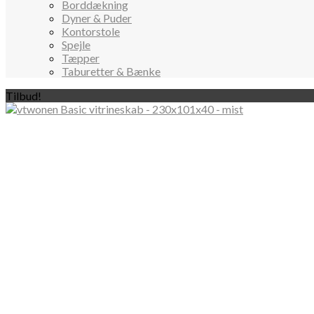
Borddækning
Dyner & Puder
Kontorstole
Spejle
Tæpper
Taburetter & Bænke
Tilbud!