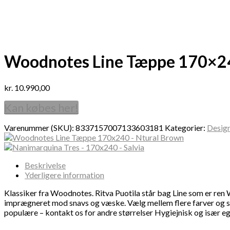
Woodnotes Line Tæppe 170×24
kr.
10.990,00
Kan købes her!
Varenummer (SKU):
8337157007133603181
Kategorier:
Desig
Beskrivelse
Yderligere information
Klassiker fra Woodnotes. Ritva Puotila står bag Line som er re
imprægneret mod snavs og væske. Vælg mellem flere farver og stø
populære – kontakt os for andre størrelser Hygiejnisk og især eg