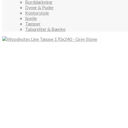
Borddækning
Dyner & Puder
Kontorstole
Spejle
Tæpper
Taburetter & Bænke