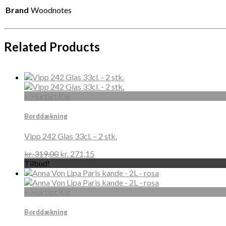
Brand
Woodnotes
Related Products
+ Hurtigt Kig
Borddækning
Vipp 242 Glas 33cl. – 2 stk.
kr.
319,00
kr.
271,15
Tilbud!
+ Hurtigt Kig
Borddækning