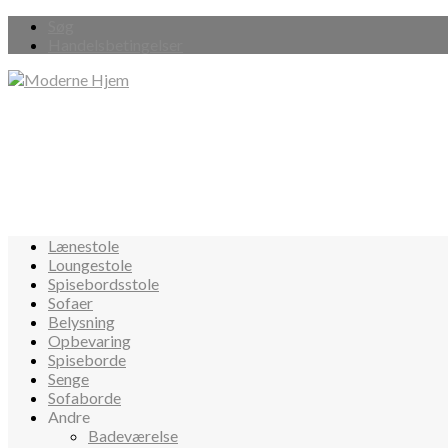
Søg
Handelsbetingelser
Lænestole
Loungestole
Spisebordsstole
Sofaer
Belysning
Opbevaring
Spiseborde
Senge
Sofaborde
Andre
Badeværelse