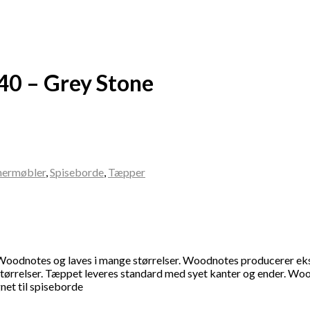
0 – Grey Stone
nermøbler
,
Spiseborde
,
Tæpper
n Woodnotes og laves i mange størrelser. Woodnotes producerer ek
rrelser. Tæppet leveres standard med syet kanter og ender. Woodno
net til spiseborde