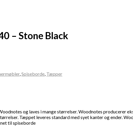
0 – Stone Black
nermøbler
,
Spiseborde
,
Tæpper
n Woodnotes og laves i mange størrelser. Woodnotes producerer ek
rrelser. Tæppet leveres standard med syet kanter og ender. Woodno
net til spiseborde