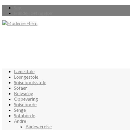
Søg
Handelsbetingelser
Lænestole
Loungestole
Spisebordsstole
Sofaer
Belysning
Opbevaring
Spiseborde
Senge
Sofaborde
Andre
Badeværelse