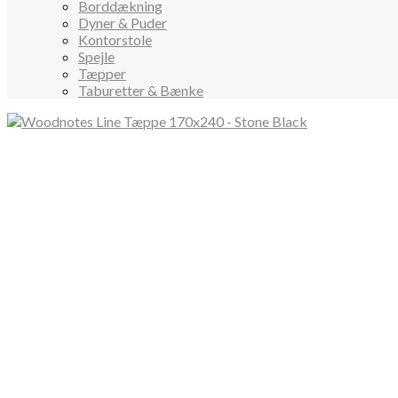
Borddækning
Dyner & Puder
Kontorstole
Spejle
Tæpper
Taburetter & Bænke