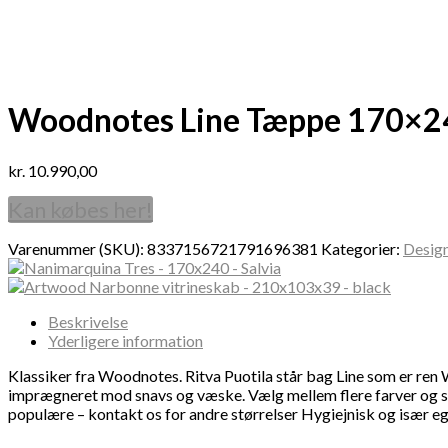
Woodnotes Line Tæppe 170×24
kr.
10.990,00
Kan købes her!
Varenummer (SKU):
8337156721791696381
Kategorier:
Desig
Beskrivelse
Yderligere information
Klassiker fra Woodnotes. Ritva Puotila står bag Line som er re
imprægneret mod snavs og væske. Vælg mellem flere farver og stø
populære – kontakt os for andre størrelser Hygiejnisk og især eg