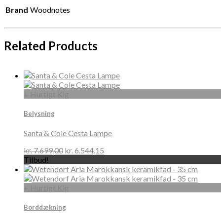
Brand
Woodnotes
Related Products
+ Hurtigt Kig
Belysning
Santa & Cole Cesta Lampe
kr.
7.699,00
kr.
6.544,15
Tilbud!
+ Hurtigt Kig
Borddækning