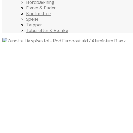
Borddækning
Dyner & Puder
Kontorstole
Spejle
Tæpper
Taburetter & Bænke