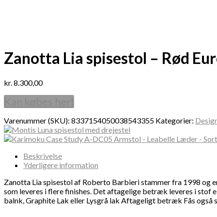
Zanotta Lia spisestol – Rød Eu
kr.
8.300,00
Kan købes her!
Varenummer (SKU):
8337154050038543355
Kategorier:
Desig
Beskrivelse
Yderligere information
Zanotta Lia spisestol af Roberto Barbieri stammer fra 1998 og 
som leveres i flere finishes. Det aftagelige betræk leveres i stof 
balnk, Graphite Lak eller Lysgrå lak Aftageligt betræk Fås også