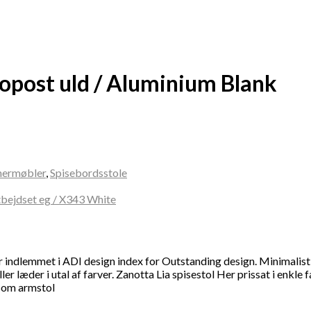
ropost uld / Aluminium Blank
nermøbler
,
Spisebordsstole
er indlemmet i ADI design index for Outstanding design. Minimali
eller læder i utal af farver. Zanotta Lia spisestol Her prissat i enk
 som armstol