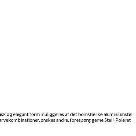
stisk og elegant form muliggøres af det bomstærke aluminiumstel
le farvekombinationer, ønskes andre, forespørg gerne Stel i Poleret