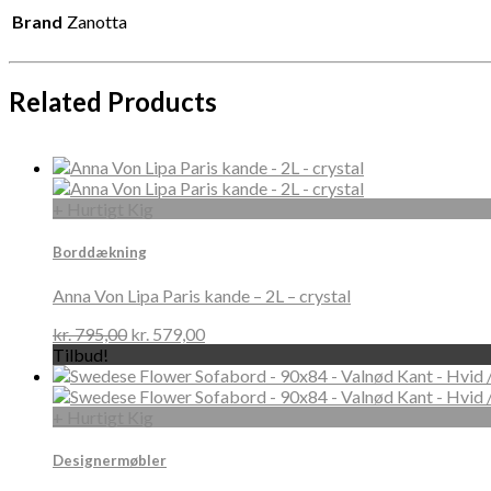
Brand
Zanotta
Related Products
+ Hurtigt Kig
Borddækning
Anna Von Lipa Paris kande – 2L – crystal
kr.
795,00
kr.
579,00
Tilbud!
+ Hurtigt Kig
Designermøbler