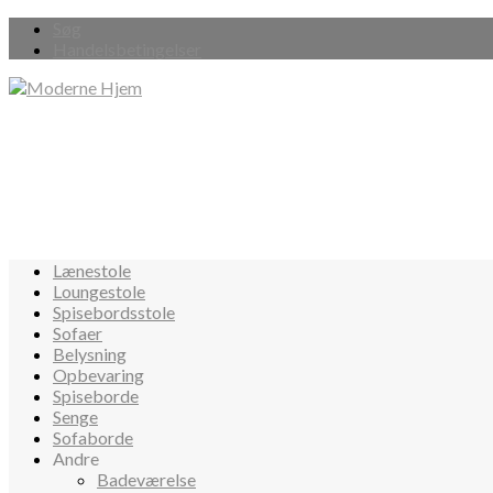
Søg
Handelsbetingelser
Lænestole
Loungestole
Spisebordsstole
Sofaer
Belysning
Opbevaring
Spiseborde
Senge
Sofaborde
Andre
Badeværelse