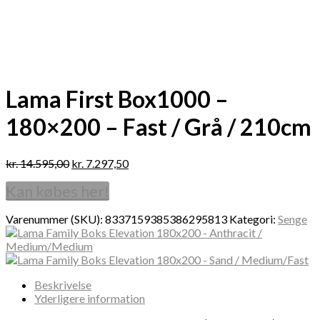
Lama First Box1000 –
180×200 – Fast / Grå / 210cm
kr.
14.595,00
kr.
7.297,50
Kan købes her!
Varenummer (SKU):
8337159385386295813
Kategori:
Senge
Beskrivelse
Yderligere information