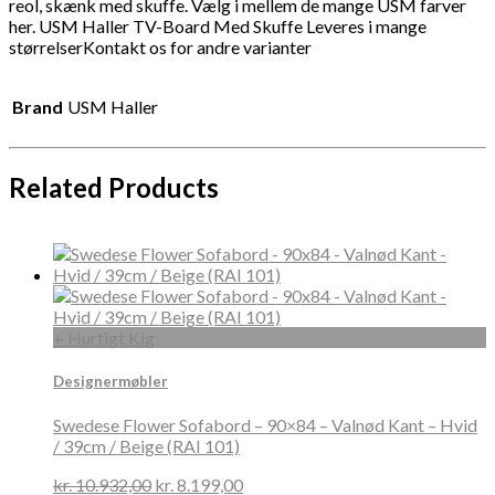
reol, skænk med skuffe. Vælg i mellem de mange USM farver
her. USM Haller TV-Board Med Skuffe Leveres i mange
størrelserKontakt os for andre varianter
Brand
USM Haller
Related Products
+ Hurtigt Kig
Designermøbler
Swedese Flower Sofabord – 90×84 – Valnød Kant – Hvid
/ 39cm / Beige (RAI 101)
kr.
10.932,00
kr.
8.199,00