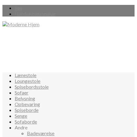
Søg
Handelsbetingelser
Lænestole
Loungestole
Spisebordsstole
Sofaer
Belysning
Opbevaring
Spiseborde
Senge
Sofaborde
Andre
Badeværelse