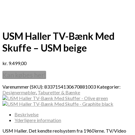
USM Haller TV-Bænk Med
Skuffe – USM beige
kr.
9.499,00
Kan købes her!
Varenummer (SKU):
8337154130670881003
Kategorier:
Designermøbler
,
Taburetter & Bænke
Beskrivelse
Yderligere information
USM Haller. Det kendte reolsystem fra 1960’erne. TV/Video