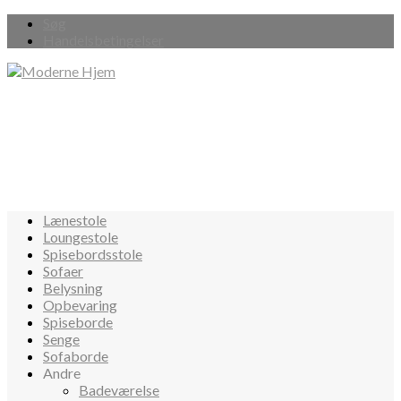
Søg
Handelsbetingelser
Lænestole
Loungestole
Spisebordsstole
Sofaer
Belysning
Opbevaring
Spiseborde
Senge
Sofaborde
Andre
Badeværelse