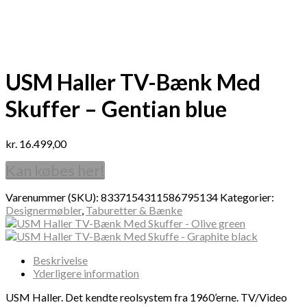
USM Haller TV-Bænk Med
Skuffer – Gentian blue
kr.
16.499,00
Kan købes her!
Varenummer (SKU):
8337154311586795134
Kategorier:
Designermøbler
,
Taburetter & Bænke
Beskrivelse
Yderligere information
USM Haller. Det kendte reolsystem fra 1960’erne. TV/Video