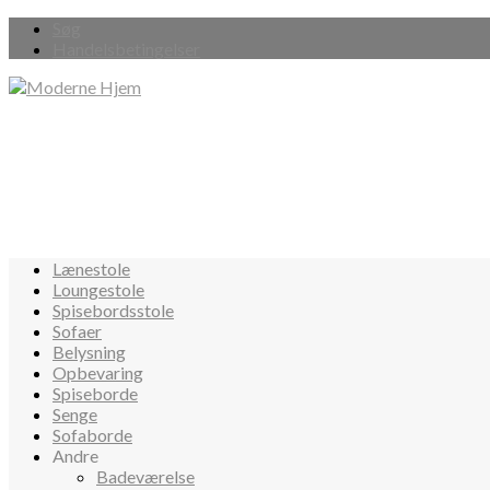
Søg
Handelsbetingelser
Lænestole
Loungestole
Spisebordsstole
Sofaer
Belysning
Opbevaring
Spiseborde
Senge
Sofaborde
Andre
Badeværelse