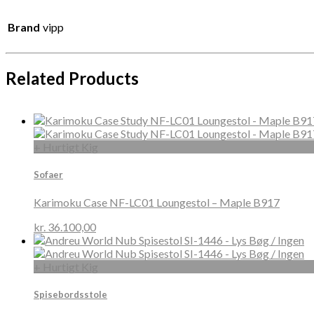
Brand
vipp
Related Products
+ Hurtigt Kig
Sofaer
Karimoku Case NF-LC01 Loungestol – Maple B917
kr.
36.100,00
+ Hurtigt Kig
Spisebordsstole