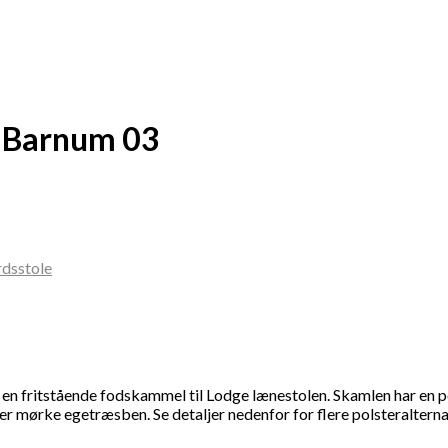
 Barnum 03
rdsstole
fritstående fodskammel til Lodge lænestolen. Skamlen har en polst
ller mørke egetræsben. Se detaljer nedenfor for flere polsteralter