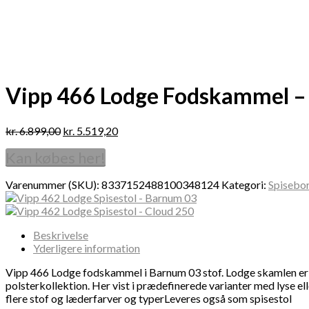
Vipp 466 Lodge Fodskammel –
kr.
6.899,00
kr.
5.519,20
Kan købes her!
Varenummer (SKU):
8337152488100348124
Kategori:
Spisebo
Beskrivelse
Yderligere information
Vipp 466 Lodge fodskammel i Barnum 03 stof. Lodge skamlen er en 
polsterkollektion. Her vist i prædefinerede varianter med lyse e
flere stof og læderfarver og typerLeveres også som spisestol